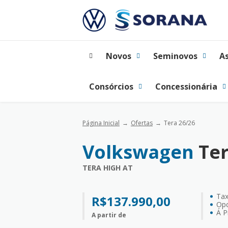
Novos
Seminovos
A
Consórcios
Concessionária
Página Inicial
Ofertas
Tera 26/26
Volkswagen
Ter
TERA HIGH AT
Ta
R$137.990,00
Opc
Á P
A partir de