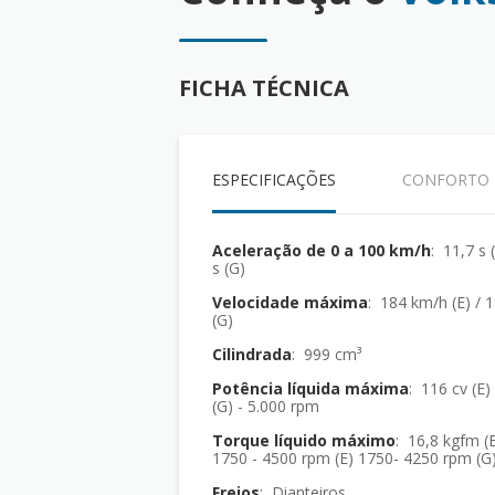
FICHA TÉCNICA
ESPECIFICAÇÕES
CONFORTO
Aceleração de 0 a 100 km/h
: 11,7 s 
s (G)
Velocidade máxima
: 184 km/h (E) / 
(G)
Cilindrada
: 999 cm³
Potência líquida máxima
: 116 cv (E)
(G) - 5.000 rpm
Torque líquido máximo
: 16,8 kgfm (E
1750 - 4500 rpm (E) 1750- 4250 rpm (G
Freios
: Dianteiros