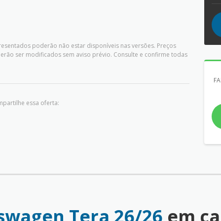
presentados poderão não estar disponíveis nas versões. Preços
rão ser modificados sem aviso prévio. Consulte e confirme todas
FA
partilhe essa oferta:
swagen Tera 26/26
em ca