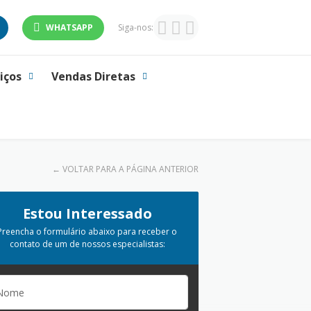
WHATSAPP
Siga-nos:
iços
Vendas Diretas
←
VOLTAR PARA A PÁGINA ANTERIOR
Estou Interessado
Preencha o formulário abaixo para receber o
contato de um de nossos especialistas: