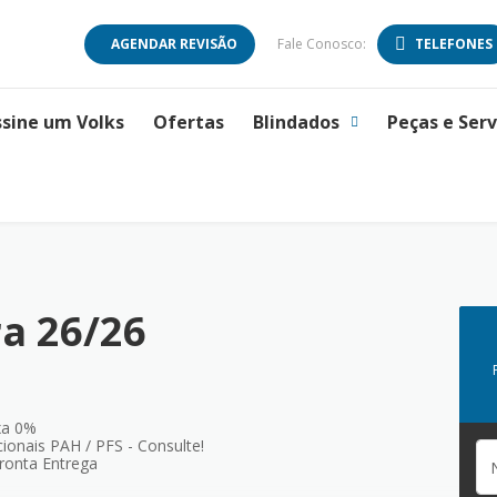
AGENDAR REVISÃO
Fale Conosco:
TELEFONES
ssine um Volks
Ofertas
Blindados
Peças e Serv
a 26/26
xa 0%
ionais PAH / PFS - Consulte!
ronta Entrega