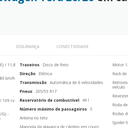
SEGURANÇA
CONECTIVIDADE
(E) / 11,8
Traseiros
: Disco de freio
Motor 1.
Direção
: Elétrica
Rack de 
180 km/h
Transmissão
: Automática de 6 velocidades
Retrovi
veículo
Pneus
: 205/55 R17
Revestim
Reservatório de combustível
: 49 l
 / 109 cv
Roda de
Número máximo de passageiros
: 5
Rodas de
/G) -
Antena no teto
)
Spoiler 
Manopla da alavanca de câmbio em couro