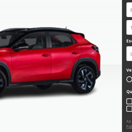
Es
Ve
Qu
Ao
Pol