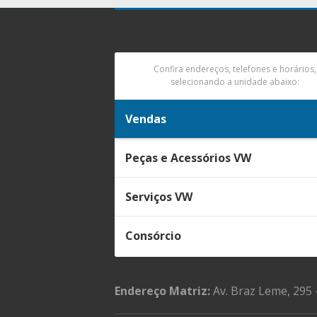
Confira endereços, telefones e horários,
selecionando a unidade abaixo:
Vendas
Peças e Acessórios VW
Serviços VW
Consórcio
Endereço Matriz:
Av. Braz Leme, 295 