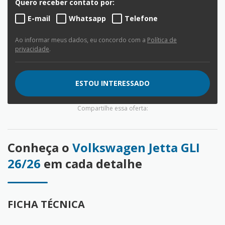
Quero receber contato por:
E-mail
Whatsapp
Telefone
Ao informar meus dados, eu concordo com a
Política de
privacidade
.
ESTOU INTERESSADO
Compartilhe essa oferta:
Conheça o
Volkswagen Jetta GLI
26/26
em cada detalhe
FICHA TÉCNICA