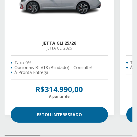
JETTA GLI 25/26
JETTA GLI 2026
Taxa 0%
Ta
Opcionais BLV18 (Blindado) - Consulte!
Á P
Á Pronta Entrega
R$314.990,00
A partir de
ESTOU INTERESSADO