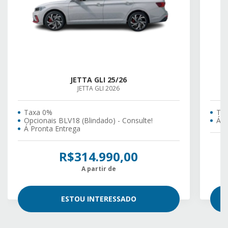
JETTA GLI 25/26
JETTA GLI 2026
Taxa 0%
Ta
Opcionais BLV18 (Blindado) - Consulte!
Á P
Á Pronta Entrega
R$314.990,00
A partir de
ESTOU INTERESSADO