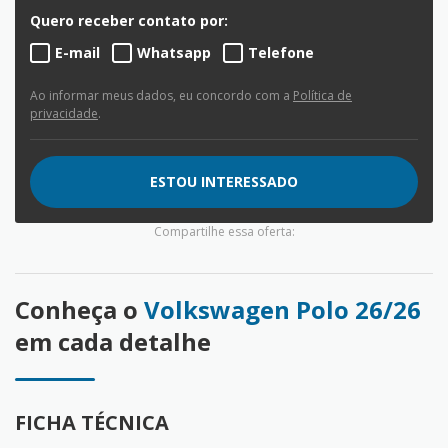
Quero receber contato por:
E-mail
Whatsapp
Telefone
Ao informar meus dados, eu concordo com a
Política de
privacidade
.
ESTOU INTERESSADO
Compartilhe essa oferta:
Conheça o
Volkswagen Polo 26/26
em cada detalhe
FICHA TÉCNICA