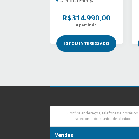
Á Pronta Entrega
R$314.990,00
A partir de
ESTOU INTERESSADO
Confira endereços, telefones e horários,
selecionando a unidade abaixo:
Vendas