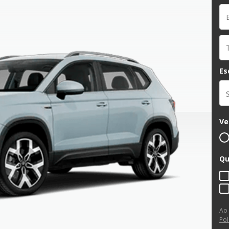
Es
Ve
Qu
Ao
Pol