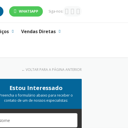
WHATSAPP
Siga-nos:
iços
Vendas Diretas
←
VOLTAR PARA A PÁGINA ANTERIOR
Estou Interessado
Preencha o formulário abaixo para receber o
contato de um de nossos especialistas: