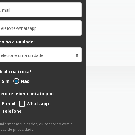
colha a unidade:
Selecione uma unidade
ículo na troca?
Sim
Não
ero receber contato por:
E-mail
Whatsapp
Telefone
 informar meus dados, eu concordo com a
ítica de privacidade
.