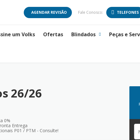
AGENDAR REVISÃO
Fale Conosco:
TELEFONES
ssine um Volks
Ofertas
Blindados
Peças e Serv
s 26/26
xa 0%
ronta Entrega
ionais P01 / PTM - Consulte!