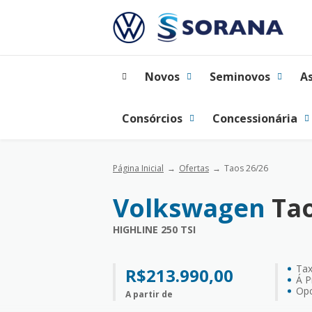
Novos
Seminovos
A
Consórcios
Concessionária
Página Inicial
Ofertas
Taos 26/26
Volkswagen
Tao
HIGHLINE 250 TSI
Ta
R$213.990,00
Á P
Opc
A partir de