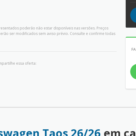
presentados poderão não estar disponíveis nas versões. Preços
rão ser modificados sem aviso prévio. Consulte e confirme todas
FA
partilhe essa oferta:
swagen Taos 26/26
em ca