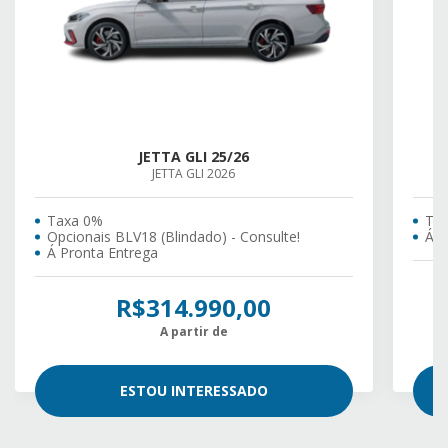
JETTA GLI 25/26
JETTA GLI 2026
Taxa 0%
Ta
Opcionais BLV18 (Blindado) - Consulte!
Á P
Á Pronta Entrega
R$314.990,00
A partir de
ESTOU INTERESSADO