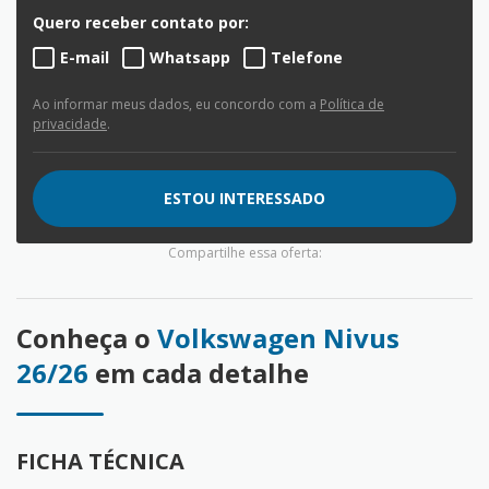
Quero receber contato por:
E-mail
Whatsapp
Telefone
Ao informar meus dados, eu concordo com a
Política de
privacidade
.
ESTOU INTERESSADO
Compartilhe essa oferta:
Conheça o
Volkswagen Nivus
26/26
em cada detalhe
FICHA TÉCNICA