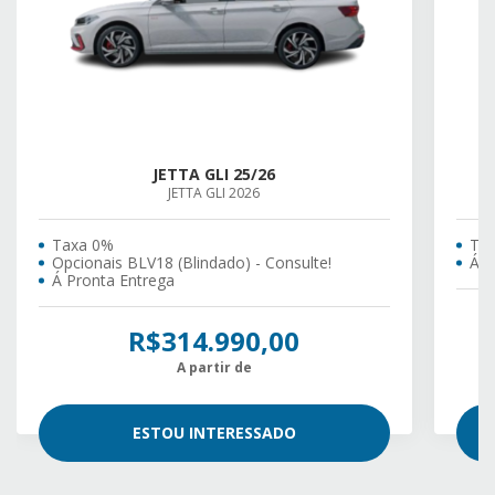
JETTA GLI 25/26
JETTA GLI 2026
Taxa 0%
Ta
Opcionais BLV18 (Blindado) - Consulte!
Á P
Á Pronta Entrega
R$314.990,00
A partir de
ESTOU INTERESSADO