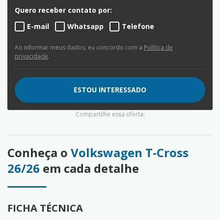
Quero receber contato por:
E-mail
Whatsapp
Telefone
Ao informar meus dados, eu concordo com a
Política de
privacidade
.
ESTOU INTERESSADO
Compartilhe essa oferta:
Conheça o
Volkswagen T-Cross
26/26
em cada detalhe
FICHA TÉCNICA