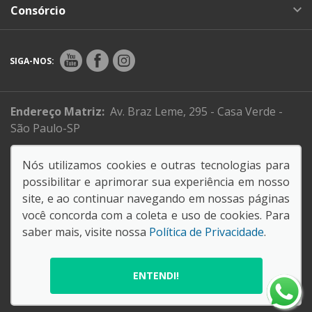
Consórcio
SIGA-NOS:
Endereço Matriz:
Av. Braz Leme, 295 - Casa Verde -
São Paulo-SP
Sistema de informações de Créditos (SCR)
Nós utilizamos cookies e outras tecnologias para
Código de Conduta e Ética
possibilitar e aprimorar sua experiência em nosso
site, e ao continuar navegando em nossas páginas
você concorda com a coleta e uso de cookies. Para
61.088.795/0001-26
saber mais, visite nossa
Política de Privacidade
.
SORANA COMERCIAL E IMPORTADORA LTDA
© Copyright 2026
AutoForce - Todos os direitos reservados.
ENTENDI!
Política de privacidade
.