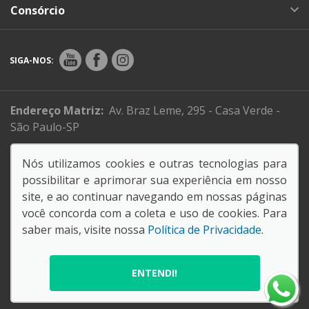
Consórcio
SIGA-NOS:
Endereço Matriz:
Av. Braz Leme, 295 - Casa Verde -
São Paulo-SP
Sistema de informações de Créditos (SCR)
Nós utilizamos cookies e outras tecnologias para
Código de Conduta e Ética
possibilitar e aprimorar sua experiência em nosso
site, e ao continuar navegando em nossas páginas
você concorda com a coleta e uso de cookies. Para
61.088.795/0001-26
saber mais, visite nossa
Política de Privacidade
.
SORANA COMERCIAL E IMPORTADORA LTDA
© Copyright 2026
AutoForce - Todos os direitos reservados.
ENTENDI!
Política de privacidade
.