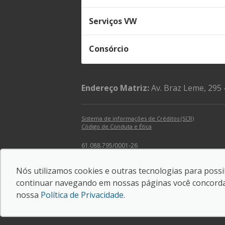
Serviços VW
Consórcio
Endereço Matriz:
Av. Braz Leme, 295 
Sistema de informações de Créditos (SCR)
Código de Conduta e Ética
61.088.795/0001-26
SORANA COMERCIAL E IMPORTADORA LTDA
Nós utilizamos cookies e outras tecnologias para possib
© Copyright 2026
-
AutoForce - Todos os direitos 
continuar navegando em nossas páginas você concorda c
Confira a nossa
Política de privacidade
.
nossa
Política de Privacidade
.