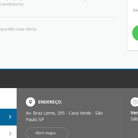
s vendedores.
FA
partilhe essa oferta:
ENDEREÇO:
Ve
Av. Braz Leme, 295 - Casa Verde - São
Sáb
Paulo-SP
Abrir mapa