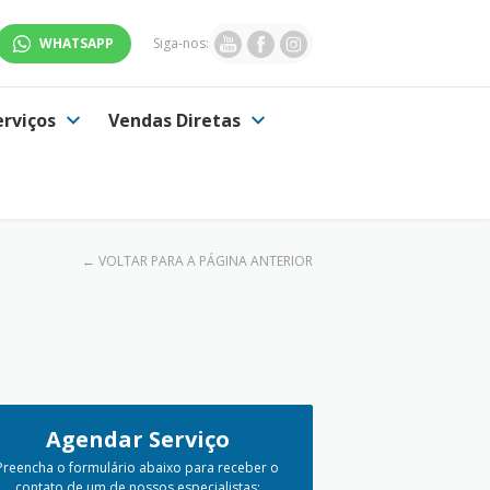
WHATSAPP
Siga-nos:
erviços
Vendas Diretas
← VOLTAR PARA A PÁGINA ANTERIOR
Agendar Serviço
Preencha o formulário abaixo para receber o
contato de um de nossos especialistas: