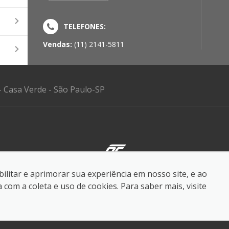
TELEFONES:
Vendas:
(11) 2141-5811
- Casa Verde - São Paulo-SP
ilitar e aprimorar sua experiência em nosso site, e ao
reservados.
om a coleta e uso de cookies. Para saber mais, visite