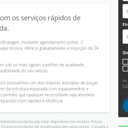
om os serviços rápidos de
Es
da.
Volkswagen, mediante agendamento prévio. O
uipe técnica, oferece gratuitamente a inspeção de 24
Qu
en sob os mais rígidos padrões de qualidade,
rabilidade do seu veículo.
Ao
s por possuirmos um dos maiores estoques de peças
Pol
, além da estrutura equipada com equipamentos e
so permite que qualquer necessidade seja atendida
reparado com rapidez e eficiência.
presentados poderão não estar disponíveis nas versões. Preços
. Os preços poderão ser modificados sem aviso prévio. Consulte e