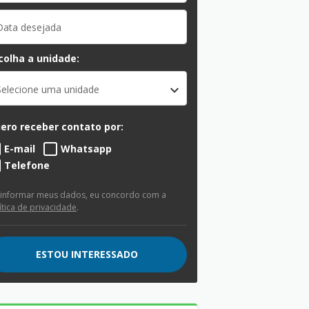
colha a unidade:
Selecione uma unidade
ero receber contato por:
E-mail
Whatsapp
Telefone
 informar meus dados, eu concordo com a
ítica de privacidade
.
ESTOU INTERESSADO