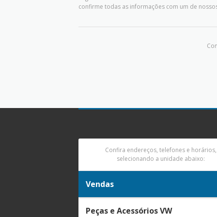
confirme todas as informações com um de nosso
Com
Confira endereços, telefones e horários,
selecionando a unidade abaixo:
Vendas
Peças e Acessórios VW