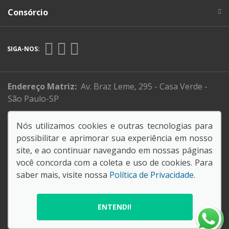
Consórcio
SIGA-NOS:
Endereço Matriz:
Av. Braz Leme, 295 - Casa Verde -
São Paulo-SP
Sistema de informações de Créditos (SCR)
Nós utilizamos cookies e outras tecnologias para
Código de Conduta e Ética
possibilitar e aprimorar sua experiência em nosso
site, e ao continuar navegando em nossas páginas
você concorda com a coleta e uso de cookies. Para
61.088.795/0001-26
saber mais, visite nossa
Política de Privacidade
.
SORANA COMERCIAL E IMPORTADORA LTDA
© Copyright 2026
AutoForce - Todos os direitos reservados.
ENTENDI!
Política de privacidade
.