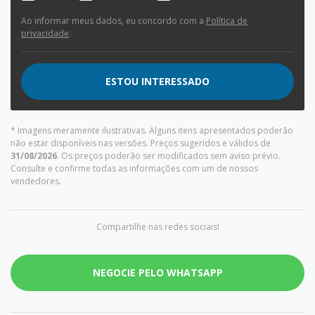
Ao informar meus dados, eu concordo com a
Política de
privacidade
.
ESTOU INTERESSADO
* Imagens meramente ilustrativas. Alguns itens apresentados poderão
não estar disponíveis nas versões. Preços sugeridos e válidos de
31/08/2026
. Os preços poderão ser modificados sem aviso prévio.
Consulte e confirme todas as informações com um de nossos
vendedores.
Compartilhe nas redes sociais!
NEGOCIE PELO WHATSAPP