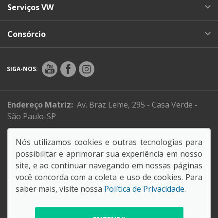
Serviços VW
Consórcio
SIGA-NOS:
Endereço Matriz:
Av. Braz Leme, 295 - Casa Verde -
São Paulo-SP
Sistema de informações de Créditos (SCR)
Nós utilizamos cookies e outras tecnologias para
Código de Conduta e Ética
possibilitar e aprimorar sua experiência em nosso
site, e ao continuar navegando em nossas páginas
você concorda com a coleta e uso de cookies. Para
61.088.795/0001-26
saber mais, visite nossa
Política de Privacidade
.
SORANA COMERCIAL E IMPORTADORA LTDA
© Copyright 2026
AutoForce - Todos os direitos reservados.