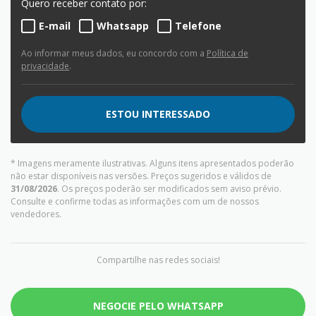
Quero receber contato por:
E-mail
Whatsapp
Telefone
Ao informar meus dados, eu concordo com a
Política de
privacidade
.
ESTOU INTERESSADO
* Imagens meramente ilustrativas. Alguns itens apresentados poderão
não estar disponíveis nas versões. Preços sugeridos e válidos de
31/08/2026
. Os preços poderão ser modificados sem aviso prévio.
Consulte e confirme todas as informações com um de nossos
vendedores.
Compartilhe nas redes sociais!
NEGOCIE PELO WHATSAPP