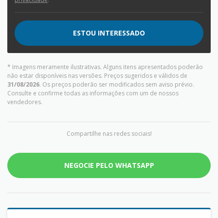
ESTOU INTERESSADO
* Imagens meramente ilustrativas. Alguns itens apresentados poderão
não estar disponíveis nas versões. Preços sugeridos e válidos de
31/08/2026
. Os preços poderão ser modificados sem aviso prévio.
Consulte e confirme todas as informações com um de nossos
vendedores.
Compartilhe nas redes sociais!
NEGOCIE PELO WHATSAPP