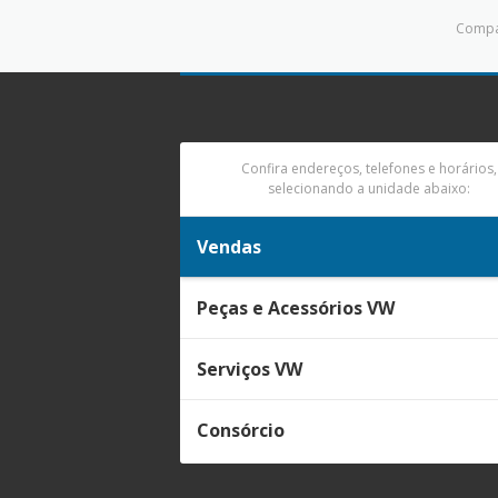
Compar
Confira endereços, telefones e horários,
selecionando a unidade abaixo:
Vendas
Peças e Acessórios VW
Serviços VW
Consórcio