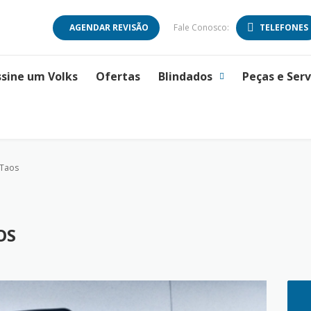
AGENDAR REVISÃO
Fale Conosco:
TELEFONES
ssine um Volks
Ofertas
Blindados
Peças e Serv
 Taos
OS